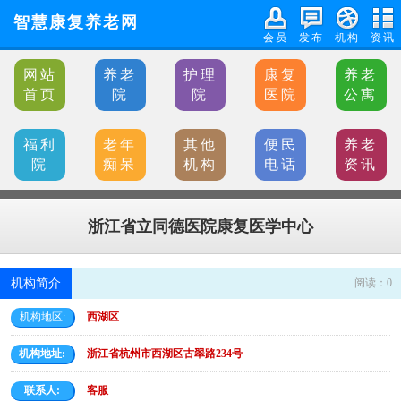
智慧康复养老网
会员
发布
机构
资讯
网站
养老
护理
康复
养老
首页
院
院
医院
公寓
福利
老年
其他
便民
养老
院
痴呆
机构
电话
资讯
浙江省立同德医院康复医学中心
机构简介
阅读：
0
机构地区:
西湖区
机构地址:
浙江省杭州市西湖区古翠路234号
联系人:
客服