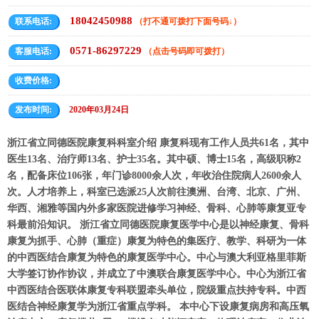
18042450988
联系电话:
（打不通可拨打下面号码↓）
0571-86297229
客服电话:
（点击号码即可拨打）
收费价格:
发布时间:
2020年03月24日
浙江省立同德医院康复科科室介绍 康复科现有工作人员共61名，其中
医生13名、治疗师13名、护士35名。其中硕、博士15名，高级职称2
名，配备床位106张，年门诊8000余人次，年收治住院病人2600余人
次。人才培养上，科室已选派25人次前往澳洲、台湾、北京、广州、
华西、湘雅等国内外多家医院进修学习神经、骨科、心肺等康复亚专
科最前沿知识。 浙江省立同德医院康复医学中心是以神经康复、骨科
康复为抓手、心肺（重症）康复为特色的集医疗、教学、科研为一体
的中西医结合康复为特色的康复医学中心。中心与澳大利亚格里菲斯
大学签订协作协议，并成立了中澳联合康复医学中心。中心为浙江省
中西医结合医联体康复专科联盟牵头单位，院级重点扶持专科。中西
医结合神经康复学为浙江省重点学科。 本中心下设康复病房和高压氧