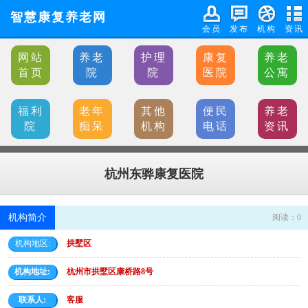
智慧康复养老网
会员
发布
机构
资讯
网站
养老
护理
康复
养老
首页
院
院
医院
公寓
福利
老年
其他
便民
养老
院
痴呆
机构
电话
资讯
杭州东骅康复医院
机构简介
阅读：
0
机构地区:
拱墅区
机构地址:
杭州市拱墅区康桥路8号
联系人:
客服