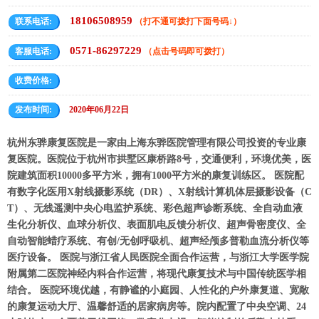
18106508959
联系电话:
（打不通可拨打下面号码↓）
0571-86297229
客服电话:
（点击号码即可拨打）
收费价格:
发布时间:
2020年06月22日
杭州东骅康复医院是一家由上海东骅医院管理有限公司投资的专业康
复医院。医院位于杭州市拱墅区康桥路8号，交通便利，环境优美，医
院建筑面积10000多平方米，拥有1000平方米的康复训练区。 医院配
有数字化医用X射线摄影系统（DR）、X射线计算机体层摄影设备（C
T）、无线遥测中央心电监护系统、彩色超声诊断系统、全自动血液
生化分析仪、血球分析仪、表面肌电反馈分析仪、超声骨密度仪、全
自动智能蜡疗系统、有创/无创呼吸机、超声经颅多普勒血流分析仪等
医疗设备。 医院与浙江省人民医院全面合作运营，与浙江大学医学院
附属第二医院神经内科合作运营，将现代康复技术与中国传统医学相
结合。 医院环境优越，有静谧的小庭园、人性化的户外康复道、宽敞
的康复运动大厅、温馨舒适的居家病房等。院内配置了中央空调、24