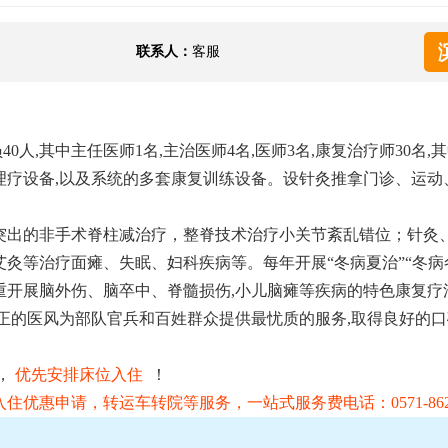
联系人：
客服
40人,其中主任医师1名,主治医师4名,医师3名,康复治疗师30名,其
进理疗设备,以及系统的多套康复训练设备。设针灸推拿门诊、运动
突出的非手术脊柱减治疗，整脊技术治疗小关节紊乱错位；针灸
灸等治疗面瘫、失眠、妇科疾病等。每年开展“冬病夏治”“冬病
重开展脑外伤、脑卒中、脊髓损伤,小儿脑瘫等疾病的特色康复疗
纯正的医风为部队官兵和百姓群众提供最忧质的服务,取得良好的
，
优先安排床位入住
！
优惠申请，转运车转院等服务，一站式服务费电话：0571-8629