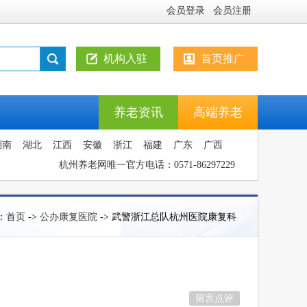
会员登录
会员注册
机构入驻
首页推广
养老资讯
高端养老
湖南
湖北
江西
安徽
浙江
福建
广东
广西
杭州养老网唯一官方电话：0571-86297229
：
首页
->
公办康复医院
-> 武警浙江总队杭州医院康复科
留言点评