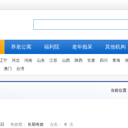
养老公寓
福利院
老年痴呆
其他机构
辽宁
河北
河南
山东
江苏
山西
陕西
甘肃
四川
青海
澳门
台湾
当前位置
3日
有效期：
长期有效
点击：
0
次