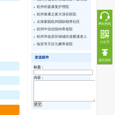
杭州邻嘉康复护理院
杭州泰康之家大清谷医院
太保家园杭州国际颐养社区
网站热线
杭州中信信悦88养老院
杭州市临安区锦城街道横溪老人
公众号
寄养院
临安市天目九狮养老院
发送邮件
返回顶部
标题：
内容：