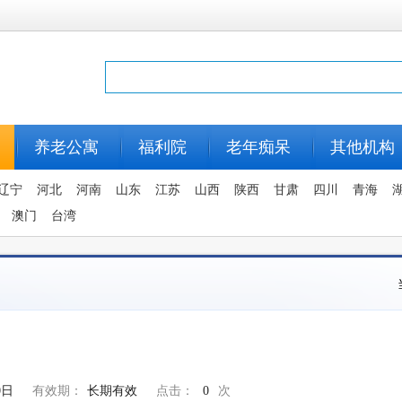
养老公寓
福利院
老年痴呆
其他机构
辽宁
河北
河南
山东
江苏
山西
陕西
甘肃
四川
青海
澳门
台湾
0日
有效期：
长期有效
点击：
0
次