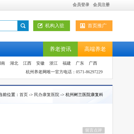
会员登录
会员注册
机构入驻
首页推广
养老资讯
高端养老
湖南
湖北
江西
安徽
浙江
福建
广东
广西
杭州养老网唯一官方电话：0571-86297229
当前位置：
首页
->
民办康复医院
-> 杭州树兰医院康复科
留言点评