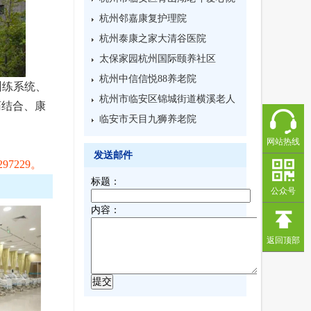
杭州邻嘉康复护理院
杭州泰康之家大清谷医院
太保家园杭州国际颐养社区
杭州中信信悦88养老院
训练系统、
杭州市临安区锦城街道横溪老人
药结合、康
寄养院
临安市天目九狮养老院
网站热线
发送邮件
7229。
标题：
公众号
内容：
返回顶部