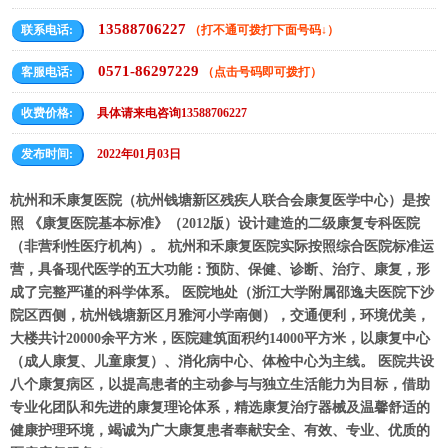
13588706227
联系电话:
（打不通可拨打下面号码↓）
0571-86297229
客服电话:
（点击号码即可拨打）
收费价格:
具体请来电咨询13588706227
发布时间:
2022年01月03日
杭州和禾康复医院（杭州钱塘新区残疾人联合会康复医学中心）是按
照 《康复医院基本标准》（2012版）设计建造的二级康复专科医院
（非营利性医疗机构）。 杭州和禾康复医院实际按照综合医院标准运
营，具备现代医学的五大功能：预防、保健、诊断、治疗、康复，形
成了完整严谨的科学体系。 医院地处（浙江大学附属邵逸夫医院下沙
院区西侧，杭州钱塘新区月雅河小学南侧），交通便利，环境优美，
大楼共计20000余平方米，医院建筑面积约14000平方米，以康复中心
（成人康复、儿童康复）、消化病中心、体检中心为主线。 医院共设
八个康复病区，以提高患者的主动参与与独立生活能力为目标，借助
专业化团队和先进的康复理论体系，精选康复治疗器械及温馨舒适的
健康护理环境，竭诚为广大康复患者奉献安全、有效、专业、优质的