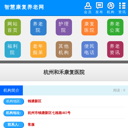
智慧康复养老网
会员
发布
机构
资讯
网站
养老
护理
康复
养老
首页
院
院
医院
公寓
福利
老年
其他
便民
养老
院
痴呆
机构
电话
资讯
杭州和禾康复医院
机构简介
阅读：
0
机构地区:
钱塘新区
机构地址:
杭州市钱塘新区七格路465号
联系人:
客服