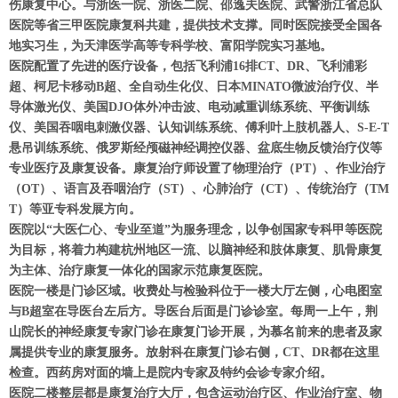
伤康复中心。与浙医一院、浙医二院、邵逸夫医院、武警浙江省总队
医院等省三甲医院康复科共建，提供技术支撑。同时医院接受全国各
地实习生，为天津医学高等专科学校、富阳学院实习基地。
医院配置了先进的医疗设备，包括飞利浦16排CT、DR、飞利浦彩
超、柯尼卡移动B超、全自动生化仪、日本MINATO微波治疗仪、半
导体激光仪、美国DJO体外冲击波、电动减重训练系统、平衡训练
仪、美国吞咽电刺激仪器、认知训练系统、傅利叶上肢机器人、S-E-T
悬吊训练系统、俄罗斯经颅磁神经调控仪器、盆底生物反馈治疗仪等
专业医疗及康复设备。康复治疗师设置了物理治疗（PT）、作业治疗
（OT）、语言及吞咽治疗（ST）、心肺治疗（CT）、传统治疗（TM
T）等亚专科发展方向。
医院以“大医仁心、专业至道”为服务理念，以争创国家专科甲等医院
为目标，将着力构建杭州地区一流、以脑神经和肢体康复、肌骨康复
为主体、治疗康复一体化的国家示范康复医院。
医院一楼是门诊区域。收费处与检验科位于一楼大厅左侧，心电图室
与B超室在导医台左后方。导医台后面是门诊诊室。每周一上午，荆
山院长的神经康复专家门诊在康复门诊开展，为慕名前来的患者及家
属提供专业的康复服务。放射科在康复门诊右侧，CT、DR都在这里
检查。西药房对面的墙上是院内专家及特约会诊专家介绍。
医院二楼整层都是康复治疗大厅，包含运动治疗区、作业治疗室、物