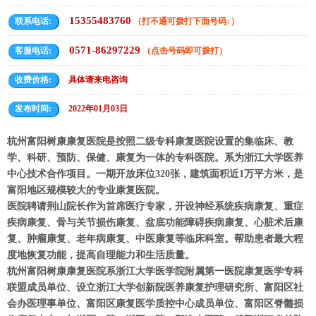
15355483760
联系电话:
（打不通可拨打下面号码↓）
0571-86297229
客服电话:
（点击号码即可拨打）
收费价格:
具体请来电咨询
发布时间:
2022年01月03日
杭州富阳树康康复医院是按照二级专科康复医院设置的集临床、教
学、科研、预防、保健、康复为一体的专科医院。系为浙江大学医养
中心技术合作项目。一期开放床位320张，建筑面积近1万平方米，是
富阳地区规模较大的专业康复医院。
医院聘请荆山院长作为首席医疗专家，开设神经系统疾病康复、重症
疾病康复、骨与关节损伤康复、盆底功能障碍疾病康复、心脏术后康
复、肿瘤康复、老年病康复、中医康复等临床科室。帮助患者最大程
度地恢复功能，提高自理能力和生活质量。
杭州富阳树康康复医院系浙江大学医学院附属第一医院康复医学专科
联盟成员单位、设立浙江大学创新院医养康复护理研究所、富阳区社
会办医理事单位、富阳区康复医学质控中心成员单位、富阳区脊髓损