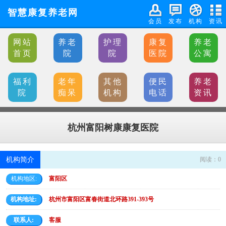
智慧康复养老网
会员
发布
机构
资讯
网站
养老
护理
康复
养老
首页
院
院
医院
公寓
福利
老年
其他
便民
养老
院
痴呆
机构
电话
资讯
杭州富阳树康康复医院
机构简介
阅读：
0
机构地区:
富阳区
机构地址:
杭州市富阳区富春街道北环路391-393号
联系人:
客服