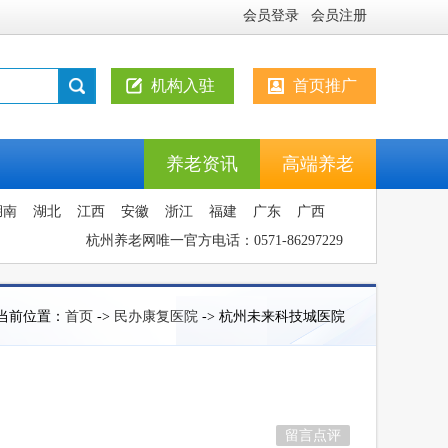
会员登录
会员注册
机构入驻
首页推广
养老资讯
高端养老
湖南
湖北
江西
安徽
浙江
福建
广东
广西
杭州养老网唯一官方电话：0571-86297229
当前位置：
首页
->
民办康复医院
-> 杭州未来科技城医院
留言点评