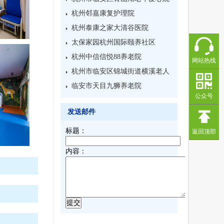
杭州邻嘉康复护理院
杭州泰康之家大清谷医院
太保家园杭州国际颐养社区
杭州中信信悦88养老院
网站热线
杭州市临安区锦城街道横溪老人
寄养院
临安市天目九狮养老院
公众号
发送邮件
标题：
返回顶部
内容：