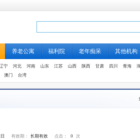
养老公寓
福利院
老年痴呆
其他机构
辽宁
河北
河南
山东
江苏
山西
陕西
甘肃
四川
青海
澳门
台湾
1日
有效期：
长期有效
点击：
0
次