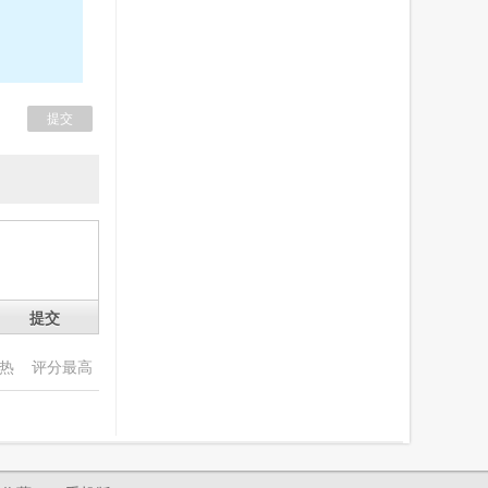
提交
最热
评分最高