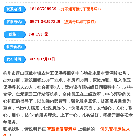
18106508959
联系电话:
（打不通可拨打下面号码↓）
0571-86297229
客服电话:
（点击号码即可拨打）
价格：
870-1770 元
收费价格:
发布时间:
2021年12月11日
杭州市萧山区戴村镇农村五保供养服务中心地处永富村黄洞岭42号，
占地10亩，建筑面积2500平方米，有房间39间，床位78张。现入住五
保供养老人29人，社会寄养7人，院内设有镇街级日间照料中心，老年
食堂、仁爱家园工疗站等机构。全体员工在上级政府，中心领导的关
心和正确指导下，以加强内部管理，强化服务意识，提高服务质量为
重点，“让老人满意，让政府放心，”为服务宗旨，以“诚心，关心，耐
心，细心，贴心”的服务理念。上下一心，扎实做好，积极开展各项老
年服务。
联系我时，请说明是在
智慧康复养老网
上看到的，
优先安排床位入