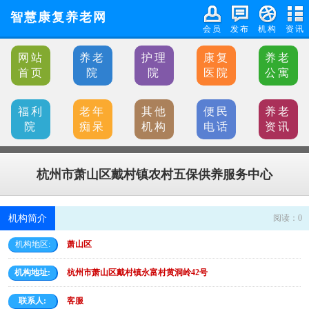
智慧康复养老网
会员
发布
机构
资讯
网站
养老
护理
康复
养老
首页
院
院
医院
公寓
福利
老年
其他
便民
养老
院
痴呆
机构
电话
资讯
杭州市萧山区戴村镇农村五保供养服务中心
机构简介
阅读：
0
机构地区:
萧山区
机构地址:
杭州市萧山区戴村镇永富村黄洞岭42号
联系人:
客服