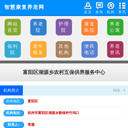
智慧康复养老网
会员
发布
机构
资讯
网站
养老
护理
康复
养老
首页
院
院
医院
公寓
福利
老年
其他
便民
养老
院
痴呆
机构
电话
资讯
富阳区湖源乡农村五保供养服务中心
机构简介
阅读：
0
机构地区:
富阳区
机构地址:
杭州市富阳区湖源乡新绿村竹坞口
联系人:
客服