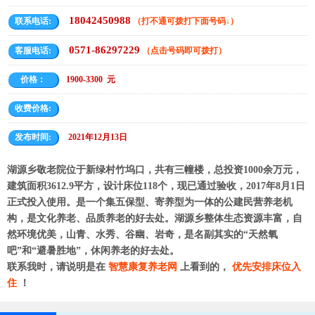
18042450988
联系电话:
（打不通可拨打下面号码↓）
0571-86297229
客服电话:
（点击号码即可拨打）
价格：
1900-3300 元
收费价格:
发布时间:
2021年12月13日
湖源乡敬老院位于新绿村竹坞口，共有三幢楼，总投资1000余万元，
建筑面积3612.9平方，设计床位118个，现已通过验收，2017年8月1日
正式投入使用。是一个集五保型、寄养型为一体的公建民营养老机
构，是文化养老、品质养老的好去处。湖源乡整体生态资源丰富，自
然环境优美，山青、水秀、谷幽、岩奇，是名副其实的“天然氧
吧”和“避暑胜地”，休闲养老的好去处。
联系我时，请说明是在
智慧康复养老网
上看到的，
优先安排床位入
住
！